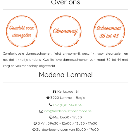
Over ons
Comfortabele damesschoenen, liefst chroomvrij, geschikt voor steunzolen en
net dat tikkeltje anders. Kwalitatieve damesschoenen van maat 35 tot 44 met
zorg en vakmanschap afgewerkt.
Modena Lommel
Kerkstraat 61
3920 Lommel - Belgie
+32 (0)11-54.68.36
info@modena-schoenmode.be
Ma: 13u30 - 17u30
Di-Vr: 09u30 - 12u00 / 13u30 - 17u30
Za: doorlopend open van 10u00 - 17u00