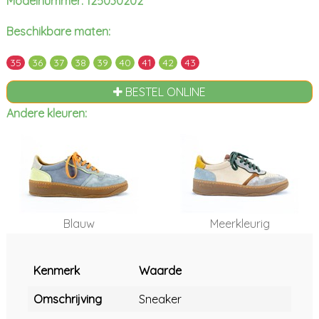
Modelnummer: 125030202
Beschikbare maten:
35
36
37
38
39
40
41
42
43
BESTEL ONLINE
Andere kleuren:
Blauw
Meerkleurig
Kenmerk
Waarde
Omschrijving
Sneaker