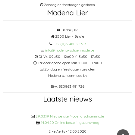
Zondag en feestdagen gesloten
Modena Lier
Berlarij 86
2500 Lier - Belgie
+32 (0)3-480.28.99
info@modena-schoenmode.be
Di-Vr: 09u30 - 12u00 / 13u30 - 17u30
Za: doorlopend open van 10u00 - 17u00
Zondag en feestdagen gesloten
Modena schoenmode bv
Btw: BE0863 481 726
Laatste nieuws
29.03.19 Nieuwe site Modena schoenmode
14.04.20 Online bestellingsaanvraag
Elke Aerts - 12.05.2020