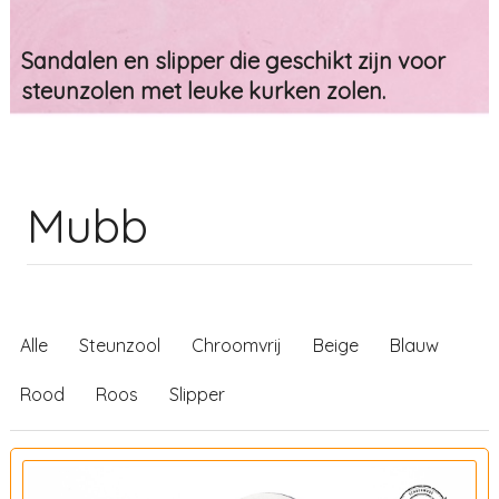
Sandalen en slipper die geschikt zijn voor
steunzolen met leuke kurken zolen.
Mubb
Alle
Steunzool
Chroomvrij
Beige
Blauw
Rood
Roos
Slipper