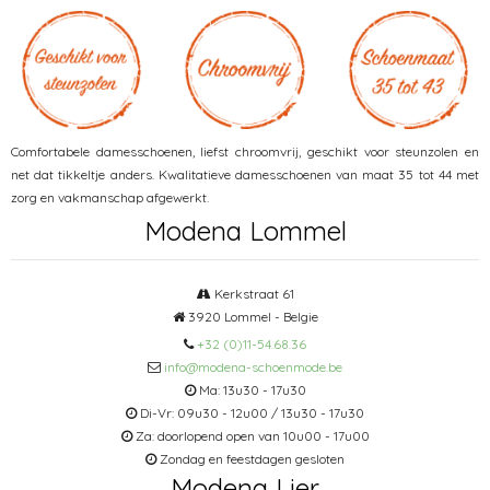
Comfortabele damesschoenen, liefst chroomvrij, geschikt voor steunzolen en
net dat tikkeltje anders. Kwalitatieve damesschoenen van maat 35 tot 44 met
zorg en vakmanschap afgewerkt.
Modena Lommel
Kerkstraat 61
3920 Lommel - Belgie
+32 (0)11-54.68.36
info@modena-schoenmode.be
Ma: 13u30 - 17u30
Di-Vr: 09u30 - 12u00 / 13u30 - 17u30
Za: doorlopend open van 10u00 - 17u00
Zondag en feestdagen gesloten
Modena Lier