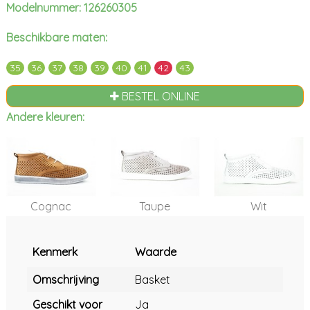
Modelnummer: 126260305
Beschikbare maten:
35
36
37
38
39
40
41
42
43
BESTEL ONLINE
Andere kleuren:
Cognac
Taupe
Wit
Kenmerk
Waarde
Omschrijving
Basket
Geschikt voor
Ja