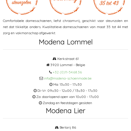
Comfortabele damesschoenen, liefst chroomvrij, geschikt voor steunzolen en
net dat tikkeltje anders. Kwalitatieve damesschoenen van maat 35 tot 44 met
zorg en vakmanschap afgewerkt.
Modena Lommel
Kerkstraat 61
3920 Lommel - Belgie
+32 (0)11-54.68.36
info@modena-schoenmode.be
Ma: 13u30 - 17u30
Di-Vr: 09u30 - 12u00 / 13u30 - 17u30
Za: doorlopend open van 10u00 - 17u00
Zondag en feestdagen gesloten
Modena Lier
Berlarij 86