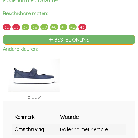
Modelnummer: 126261114
Beschikbare maten:
35
36
37
38
39
40
41
42
43
BESTEL ONLINE
Andere kleuren:
Blauw
Kenmerk
Waarde
Omschrijving
Ballerina met riempje