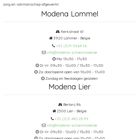
zorg en vakmanschap afgewerkt.
Modena Lommel
Kerkstraat 61
3920 Lommel - Belgie
+32 (0)11-54.68.36
info@modena-schoenmode.be
Ma: 13u30 - 17u30
Di-Vr: 09u30 - 12u00 / 13u30 - 17u30
Za: doorlopend open van 10u00 - 17u00
Zondag en feestdagen gesloten
Modena Lier
Berlarij 86
2500 Lier - Belgie
+32 (0)3-480.28.99
info@modena-schoenmode.be
Di-Vr: 09u30 - 12u00 / 13u30 - 17u30
Za: doorlopend open van 10u00 - 17u00