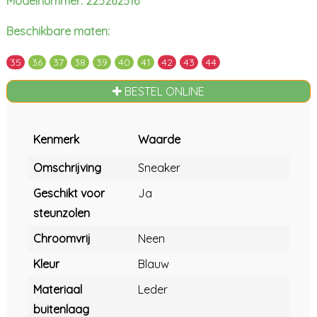
Modelnummer: 225262516
Beschikbare maten:
35
36
37
38
39
40
41
42
43
44
BESTEL ONLINE
Kenmerk
Waarde
Omschrijving
Sneaker
Geschikt voor
Ja
steunzolen
Chroomvrij
Neen
Kleur
Blauw
Materiaal
Leder
buitenlaag