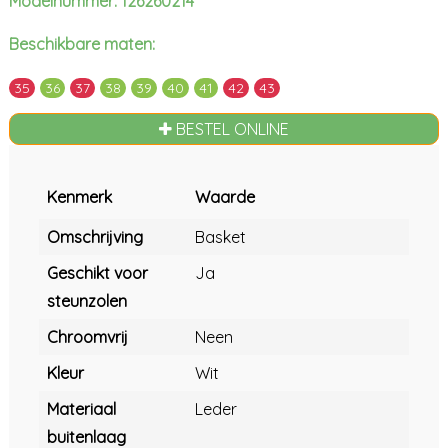
Modelnummer: 126260214
Beschikbare maten:
35
36
37
38
39
40
41
42
43
BESTEL ONLINE
Kenmerk
Waarde
Omschrijving
Basket
Geschikt voor
Ja
steunzolen
Chroomvrij
Neen
Kleur
Wit
Materiaal
Leder
buitenlaag